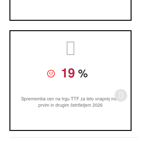
19
%
Sprememba cen na trgu TTF za leto vnaprej med
prvim in drugim četrtletjem 2026