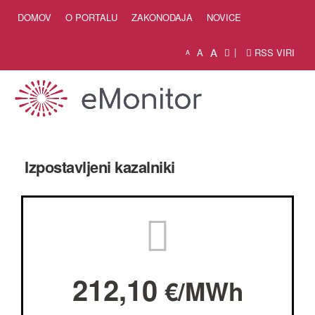
Skip to Content
DOMOV
O PORTALU
ZAKONODAJA
NOVICE
A
A
RSS VIRI
A
Izpostavljeni kazalniki
212,10
€/MWh